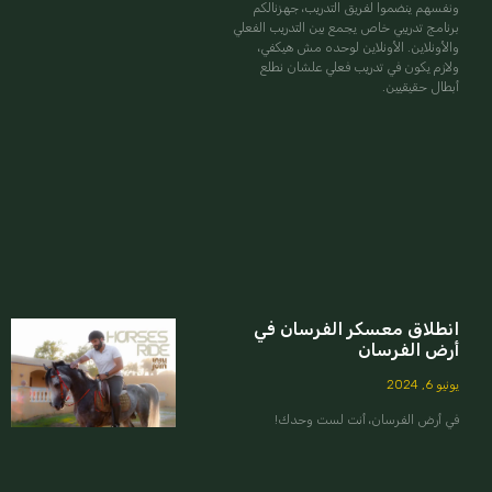
ونفسهم ينضموا لفريق التدريب، جهزنالكم
برنامج تدريبي خاص يجمع بين التدريب الفعلي
والأونلاين. الأونلاين لوحده مش هيكفي،
ولازم يكون في تدريب فعلي علشان نطلع
أبطال حقيقيين.
انطلاق معسكر الفرسان في
أرض الفرسان
يونيو 6, 2024
في أرض الفرسان، أنت لست وحدك!