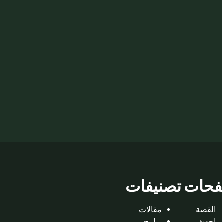
حات
تصنيفات
القصة
مقالات
احدث
برامج