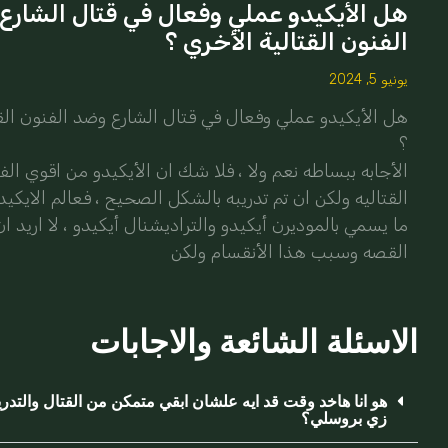
هل الأيكيدو عملي وفعال في قتال الشارع
الفنون القتالية الأخري ؟
يونيو 5, 2024
هل الأيكيدو عملي وفعال في قتال الشارع وضد الفنون القت
؟
الأجابه ببساطه نعم ولا ، فلا شك ان الأيكيدو من اقوي الف
القتاليه ولكن ان تم تدريبه بالشكل الصحيح ، فعالم الايكي
ما يسمي بالموديرن أيكيدو والتراديشنال أيكيدو ، لا اريد ا
القصه وسبب هذا الأنقسام ولكن
الاسئلة الشائعة والاجابات
هو انا هاخد وقت قد ايه علشان ابقي متمكن من القتال والتدر
زي بروسلي؟