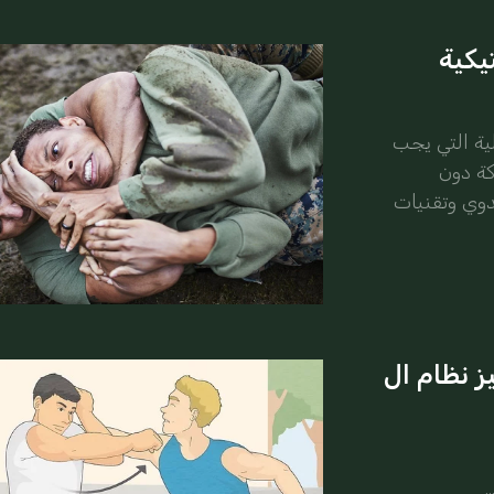
يكية
ية التي يجب
كة دون
دوي وتقنيات
ز نظام ال
…