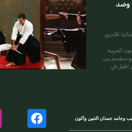
 وضد
الية الأخري
نون الحربيه
دو منقسم بين
ن اطيل في
يب وجامد جمدان التنين واكون