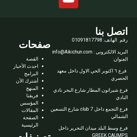
اتصل بنا
رقم الهاتف: 01091817798
صفحات
البريد الالكتروني : info@Aikichun.com
القصة
العنوان:
احدث الأخبار
فرع ٦ اكتوبر الحي الاول داخل معهد
البرامج
الحصري
أشترك الأن
المنهج
فرع شيراتون المطار شارع البحر نادي
فريقنا
النادي
المؤسس
فرع التجمع داخل club 7 شارع التسعين
المقالات
الشمالي
الصفحة
الرئيسية
فرع وسط البلد ميدان التحرير داخل
GREEK CAUMPS